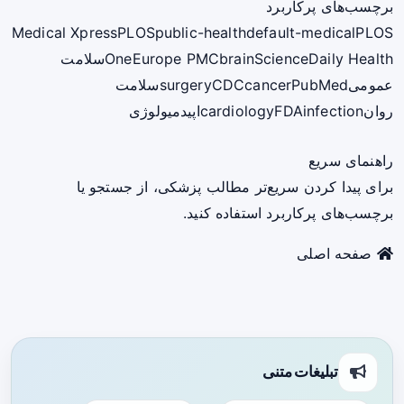
برچسب‌های پرکاربرد
Medical Xpress
PLOS
public-health
default-medical
PLOS
ScienceDaily Health
brain
Europe PMC
One
سلامت
عمومی
PubMed
cancer
CDC
surgery
سلامت
روان
infection
FDA
cardiology
اپیدمیولوژی
راهنمای سریع
برای پیدا کردن سریع‌تر مطالب پزشکی، از جستجو یا
برچسب‌های پرکاربرد استفاده کنید.
صفحه اصلی
تبلیغات متنی