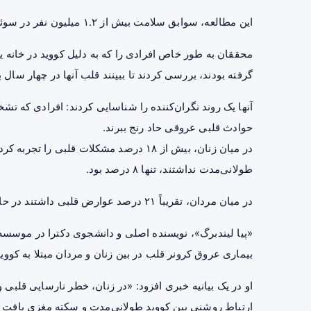
این مطالعه، سوابق سلامت بیش از ۱.۲ میلیون نفر در سوئد را تجزیه و تحلیل کرد.
محققان به طور خاص افرادی را که به دلیل کووید در خانه
گرفته بودند، بررسی کردند تا ببینند قلب آنها در چهار سال 
آنها یک روند نگران‌کننده را شناسایی کردند: افرادی که 
حوادث قلبی عروقی حاد رنج ببرند.
در میان زنان، بیش از ۱۸ درصد مشکلات قلبی
طولانی‌مدت نداشتند، تنها ۸ درصد بود.
در میان مردان، تقریباً ۲۱ درصد عوارض قلبی داشتند در حالی که در گروه کنترل ۱۱ درصد بود.
«پیا لیندبرگ»، نویسنده اصلی و دانشجوی دکترا در موسسه ک
بیماری عروق کرونر قلب در بین زنان و مردان مبتلا به کوو
او در یک بیانیه خبری افزود: «در زنان، خطر نارسایی قلبی
ارتباط روشنی بین کووید طولانی‌مدت و سکته مغزی یافت 