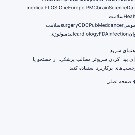
medical
PLOS One
Europe PMC
brain
ScienceDai
Heal
سلامت
ومی
cancer
PubMed
CDC
surgery
سلامت
ان
infection
FDA
cardiology
اپیدمیولوژی
هنمای سریع
ای پیدا کردن سریع‌تر مطالب پزشکی، از جستجو یا
چسب‌های پرکاربرد استفاده کنید.
صفحه اصلی