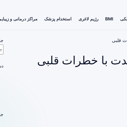
شکی
BMI
رژیم لاغری
استخدام پزشک
مراکز درمانی و زیبای
ت قلبی
جس
مدت با خطرات قلبی
دس
جد