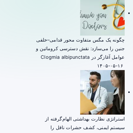
چگونه یک مگس متفاوت محور قدامی–خلفی
جنین را می‌سازد: نقش دسترسی کروماتین و
عوامل آغازگر در Clogmia albipunctata
۱۴۰۵-۰۵-۱۶
استراتژی نظارت بهداشتی الهام‌گرفته از
سیستم ایمنی، کشف حشرات ناقل را