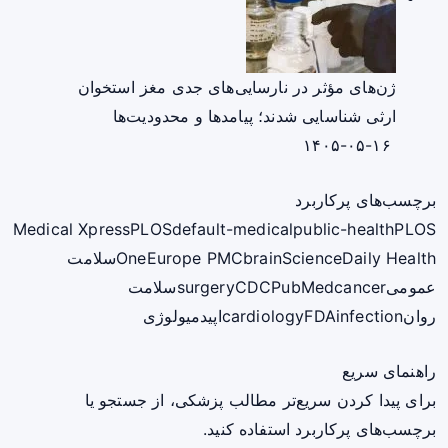
ژن‌های مؤثر در نارسایی‌های جدی مغز استخوان
ارثی شناسایی شدند؛ پیامدها و محدودیت‌ها
۱۴۰۵-۰۵-۱۶
برچسب‌های پرکاربرد
Medical Xpress
PLOS
default-medical
public-health
PLOS
ScienceDaily Health
brain
Europe PMC
One
سلامت
عمومی
cancer
PubMed
CDC
surgery
سلامت
روان
infection
FDA
cardiology
اپیدمیولوژی
راهنمای سریع
برای پیدا کردن سریع‌تر مطالب پزشکی، از جستجو یا
برچسب‌های پرکاربرد استفاده کنید.