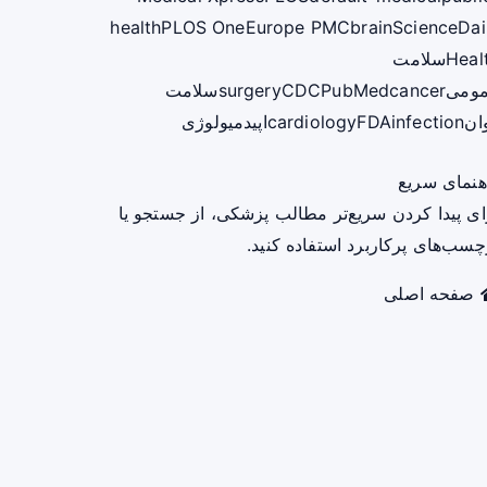
health
PLOS One
Europe PMC
brain
ScienceDai
Heal
سلامت
ومی
cancer
PubMed
CDC
surgery
سلامت
ان
infection
FDA
cardiology
اپیدمیولوژی
هنمای سریع
ای پیدا کردن سریع‌تر مطالب پزشکی، از جستجو یا
چسب‌های پرکاربرد استفاده کنید.
صفحه اصلی