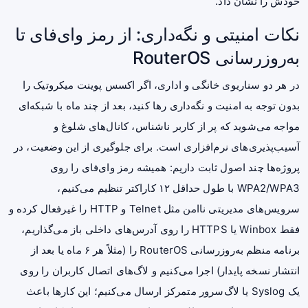
خودش را نشان داد.
نکات امنیتی و نگه‌داری: از رمز وای‌فای تا
به‌روزرسانی RouterOS
در هر دو سناریوی خانگی و اداری، اگر اکسس پوینت میکروتیک را
بدون توجه به امنیت و نگه‌داری رها کنید، بعد از چند ماه با شبکه‌ای
مواجه می‌شوید که پر از کاربر ناشناس، کانال‌های شلوغ و
آسیب‌پذیری‌های نرم‌افزاری است. برای جلوگیری از این وضعیت، در
پروژه‌ها چند اصول ثابت داریم: همیشه رمز وای‌فای را روی
WPA2/WPA3 با طول حداقل ۱۲ کاراکتر تنظیم می‌کنیم،
سرویس‌های مدیریتی ناامن مثل Telnet و HTTP را غیرفعال کرده و
فقط Winbox یا HTTPS را روی آدرس‌های داخلی باز می‌گذاریم،
برنامه منظم به‌روزرسانی RouterOS را (مثلاً هر ۶ ماه یا بعد از
انتشار نسخه پایدار) اجرا می‌کنیم و لاگ‌های اتصال کاربران را روی
یک Syslog یا لاگ‌سرور متمرکز ارسال می‌کنیم؛ این کارها باعث