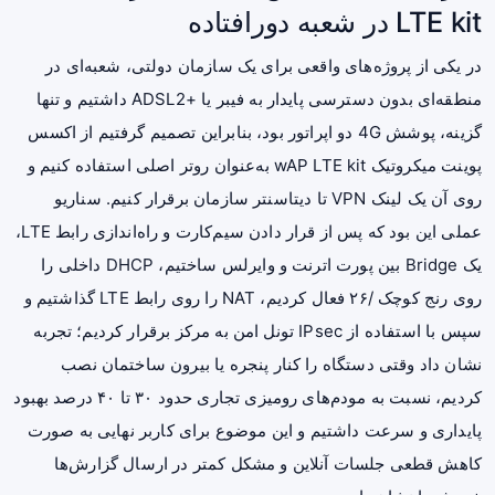
LTE kit در شعبه دورافتاده
در یکی از پروژه‌های واقعی برای یک سازمان دولتی، شعبه‌ای در
منطقه‌ای بدون دسترسی پایدار به فیبر یا +ADSL2 داشتیم و تنها
گزینه، پوشش 4G دو اپراتور بود، بنابراین تصمیم گرفتیم از اکسس
پوینت میکروتیک wAP LTE kit به‌عنوان روتر اصلی استفاده کنیم و
روی آن یک لینک VPN تا دیتاسنتر سازمان برقرار کنیم. سناریو
عملی این بود که پس از قرار دادن سیم‌کارت و راه‌اندازی رابط LTE،
یک Bridge بین پورت اترنت و وایرلس ساختیم، DHCP داخلی را
روی رنج کوچک /۲۶ فعال کردیم، NAT را روی رابط LTE گذاشتیم و
سپس با استفاده از IPsec تونل امن به مرکز برقرار کردیم؛ تجربه
نشان داد وقتی دستگاه را کنار پنجره یا بیرون ساختمان نصب
کردیم، نسبت به مودم‌های رومیزی تجاری حدود ۳۰ تا ۴۰ درصد بهبود
پایداری و سرعت داشتیم و این موضوع برای کاربر نهایی به صورت
کاهش قطعی جلسات آنلاین و مشکل کمتر در ارسال گزارش‌ها