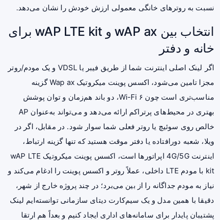
نسبت به روترهای خانگی معمولی ارزش خودش را نشان می‌دهد.
انتخاب بین wAP ax و wAP LTE kit برای
خانه و دفتر
اگر لینک اصلی اینترنت شما از طریق فیبر یا VDSL و یک مودم/روتر
مجزا تامین می‌شود، اکسس پوینت میکروتیک Wap ax گزینه
مناسب‌تری است چون Wi‑Fi ۶، دو باند هم‌زمان و توان پوشش
بهتری در محیط‌های پرتراکم ارائه می‌دهد و می‌تواند به‌عنوان AP
خالص روی سوئیچ یا روتر فعلی شما سوار شود. در مقابل، اگر در
ویلا، شعبه دورافتاده یا دفتر موقت هستید که تنها گزینه ارتباط،
اینترنت 4G/5G اپراتورها است، اکسس پوینت میکروتیک wAP LTE
kit با مودم LTE داخلی، عملاً روتر و اکسس پوینت را ادغام می‌کند و
نیاز به مودم جداگانه را از بین می‌برد؛ در چند پروژه خارج از شهر،
دقیقا با همین مدل و یک سیم‌کارت دیتای سازمانی توانسته‌ایم لینک
پشتیبان پایدار برای سامانه‌های اداری ایجاد کنیم و بعداً هم ارتقا