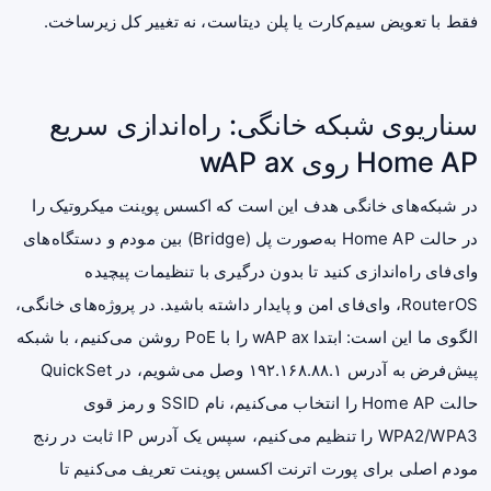
فقط با تعویض سیم‌کارت یا پلن دیتاست، نه تغییر کل زیرساخت.
سناریوی شبکه خانگی: راه‌اندازی سریع
Home AP روی wAP ax
در شبکه‌های خانگی هدف این است که اکسس پوینت میکروتیک را
در حالت Home AP به‌صورت پل (Bridge) بین مودم و دستگاه‌های
وای‌فای راه‌اندازی کنید تا بدون درگیری با تنظیمات پیچیده
RouterOS، وای‌فای امن و پایدار داشته باشید. در پروژه‌های خانگی،
الگوی ما این است: ابتدا wAP ax را با PoE روشن می‌کنیم، با شبکه
پیش‌فرض به آدرس ۱۹۲.۱۶۸.۸۸.۱ وصل می‌شویم، در QuickSet
حالت Home AP را انتخاب می‌کنیم، نام SSID و رمز قوی
WPA2/WPA3 را تنظیم می‌کنیم، سپس یک آدرس IP ثابت در رنج
مودم اصلی برای پورت اترنت اکسس پوینت تعریف می‌کنیم تا