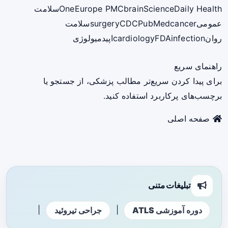
ScienceDaily Health
brain
Europe PMC
One
سلامت
عمومی
cancer
PubMed
CDC
surgery
سلامت
روان
infection
FDA
cardiology
اپیدمیولوژی
راهنمای سریع
برای پیدا کردن سریع‌تر مطالب پزشکی، از جستجو یا
برچسب‌های پرکاربرد استفاده کنید.
صفحه اصلی
تبلیغات متنی
|
|
دوره آموزشی ATLS
جراحی تیروئید