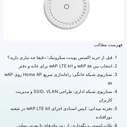
فهرست مطالب
قبل از خرید اکسس پوینت میکروتیک؛ دقیقا چه نیازی دارید؟
انتخاب بین wAP ax و wAP LTE kit برای خانه و دفتر
سناریوی شبکه خانگی: راه‌اندازی سریع Home AP روی wAP
ax
سناریوی شبکه اداری: طراحی SSID، VLAN و مدیریت
کاربران
تجربه میدانی: کیس استادی اجرای wAP LTE kit در شعبه
دورافتاده
نکات امنیتی و نگه‌داری: از رمز وای‌فای تا به‌روزرسانی