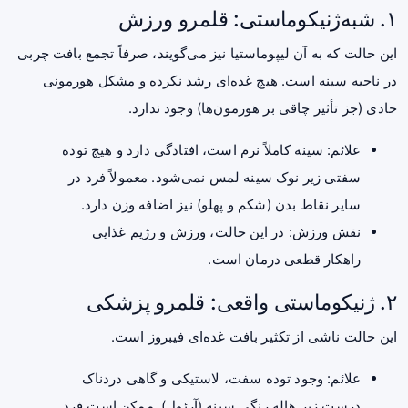
۱. شبه‌ژنیکوماستی: قلمرو ورزش
این حالت که به آن لیپوماستیا نیز می‌گویند، صرفاً تجمع بافت چربی
در ناحیه سینه است. هیچ غده‌ای رشد نکرده و مشکل هورمونی
حادی (جز تأثیر چاقی بر هورمون‌ها) وجود ندارد.
علائم: سینه کاملاً نرم است، افتادگی دارد و هیچ توده
سفتی زیر نوک سینه لمس نمی‌شود. معمولاً فرد در
سایر نقاط بدن (شکم و پهلو) نیز اضافه وزن دارد.
نقش ورزش: در این حالت، ورزش و رژیم غذایی
راهکار قطعی درمان است.
۲. ژنیکوماستی واقعی: قلمرو پزشکی
این حالت ناشی از تکثیر بافت غده‌ای فیبروز است.
علائم: وجود توده سفت، لاستیکی و گاهی دردناک
درست زیر هاله رنگی سینه (آرئول). ممکن است فرد