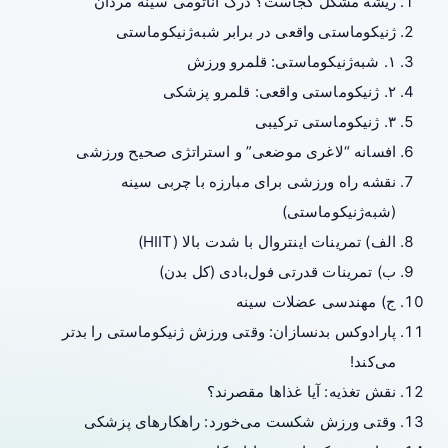
ریشه مشکل کجاست؟ درک آناتومی سینه مردان
ژنیکوماستی واقعی در برابر شبه‌ژنیکوماستی
۱. شبه‌ژنیکوماستی: قلمرو ورزش
۲. ژنیکوماستی واقعی: قلمرو پزشکی
۳. ژنیکوماستی ترکیبی
افسانه “لاغری موضعی” و استراتژی صحیح ورزشی
نقشه راه ورزشی برای مبارزه با چربی سینه
(شبه‌ژنیکوماستی)
الف) تمرینات اینتروال با شدت بالا (HIIT)
ب) تمرینات قدرتی فول‌بادی (کل بدن)
ج) مهندسی عضلات سینه
پارادوکس بدنسازان: وقتی ورزش ژنیکوماستی را بدتر
می‌کند!
نقش تغذیه: آیا غذاها مقصرند؟
وقتی ورزش شکست می‌خورد: راهکارهای پزشکی