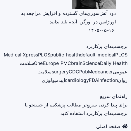
دود آتش‌سوزی‌های گسترده و افزایش مراجعه به
اورژانس در اورگن: آنچه باید بدانید
۱۴۰۵-۰۵-۱۶
برچسب‌های پرکاربرد
Medical Xpress
PLOS
public-health
default-medical
PLOS
ScienceDaily Health
brain
Europe PMC
One
سلامت
عمومی
cancer
PubMed
CDC
surgery
سلامت
روان
infection
FDA
cardiology
اپیدمیولوژی
راهنمای سریع
برای پیدا کردن سریع‌تر مطالب پزشکی، از جستجو یا
برچسب‌های پرکاربرد استفاده کنید.
صفحه اصلی