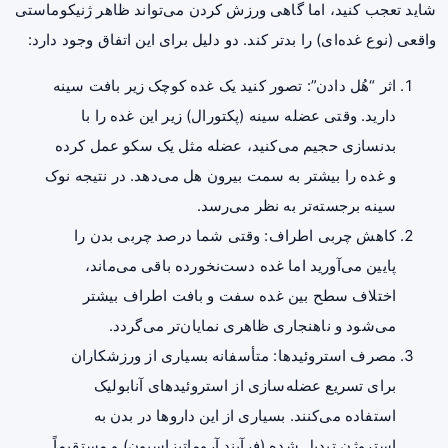
شاید تعجب کنید، اما گاهی ورزش کردن می‌تواند ظاهر ژنیکوماستی
واقعی (نوع غده‌ای) را بدتر کند. دو دلیل برای این اتفاق وجود دارد:
اثر “هُل دادن”: تصور کنید یک غده کوچک زیر بافت سینه
دارید. وقتی عضله سینه (پکتورال) زیر این غده را با
بدنسازی حجیم می‌کنید، عضله مثل یک سکو عمل کرده
و غده را بیشتر به سمت بیرون هل می‌دهد. در نتیجه نوک
سینه برجسته‌تر به نظر می‌رسد.
کاهش چربی اطراف: وقتی شما درصد چربی بدن را
پایین می‌آورید اما غده دست‌نخورده باقی می‌ماند،
اختلاف سطح بین غده سفت و بافت اطراف بیشتر
می‌شود و ناهنجاری ظاهری نمایان‌تر می‌گردد.
مصرف استروئیدها: متأسفانه بسیاری از ورزشکاران
برای تسریع عضله‌سازی از استروئیدهای آنابولیک
استفاده می‌کنند. بسیاری از این داروها در بدن به
استروژن تبدیل شده (فرآیند آروماتیزاسیون) و مستقیماً