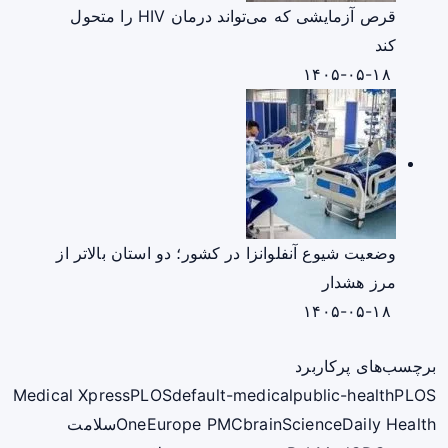
قرص آزمایشی که می‌تواند درمان HIV را متحول
کند
۱۴۰۵-۰۵-۱۸
وضعیت شیوع آنفلوانزا در کشور؛ دو استان بالاتر از
مرز هشدار
۱۴۰۵-۰۵-۱۸
برچسب‌های پرکاربرد
Medical Xpress
PLOS
default-medical
public-health
PLOS
ScienceDaily Health
brain
Europe PMC
One
سلامت