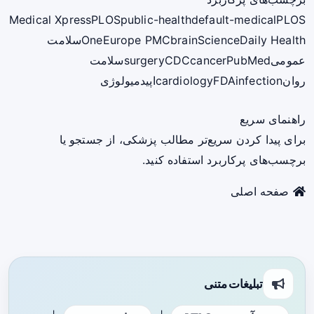
Medical Xpress
PLOS
public-health
default-medical
PLOS
ScienceDaily Health
brain
Europe PMC
One
سلامت
عمومی
PubMed
cancer
CDC
surgery
سلامت
روان
infection
FDA
cardiology
اپیدمیولوژی
راهنمای سریع
برای پیدا کردن سریع‌تر مطالب پزشکی، از جستجو یا
برچسب‌های پرکاربرد استفاده کنید.
صفحه اصلی
تبلیغات متنی