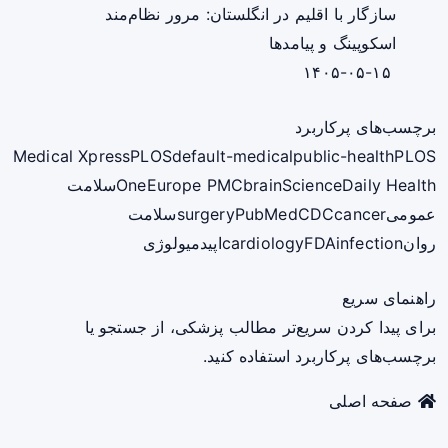
سازگار با اقلیم در انگلستان: مرور نظام‌مند
اسکوپینگ و پیامدها
۱۴۰۵-۰۵-۱۵
برچسب‌های پرکاربرد
Medical Xpress
PLOS
default-medical
public-health
PLOS
ScienceDaily Health
brain
Europe PMC
One
سلامت
عمومی
cancer
CDC
PubMed
surgery
سلامت
روان
infection
FDA
cardiology
اپیدمیولوژی
راهنمای سریع
برای پیدا کردن سریع‌تر مطالب پزشکی، از جستجو یا
برچسب‌های پرکاربرد استفاده کنید.
صفحه اصلی