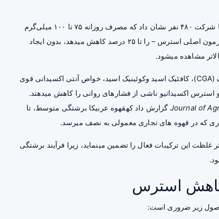
(۲۰۲۳) با شرکت ۴۸۰ نفر نشان داد که مصرف روزانه ۷۵ تا ۱۰۰ میلی‌گرم
کافئین (معادل یک فنجانقهوه عربیکا) سطح کورتیزول – هورمون اصلی استرس – را تا ۲۵ درصد کاهش میدهد، بدون ایجاد
لاتر مشاهده میشود.
علاوه بر کافئین، پلی‌ فنول‌ های موجود مانند اسید کلروژنیک (CGA)، کافئیک اسید وکوئینیک اسید، خواص آنتی‌ اکسیدانی قوی
یرهای التهابی NF-κB را مهار کرده و استرس اکسیداتیو ناشی از فشارهای روانی را کاهش میدهند.
Journal of Ag
(۲۰۲۴) گزارش داد کهقهوه عربیکا برشتگی متوسط، تا
ثر غلظت این ترکیبات فعال را تضمین مینماید، زیرا فرآیند برشتگی
د.
 کاهش استرس
 اصول زیر ضروری است: