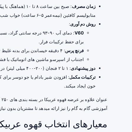
زمان مصرف
متابولیسم کافئین (نیمه‌عمر ۵-۶ ساعت) خواب شب را مختل نکند.
روش دم‌ آوری
:
V60
برای حفظ ترکیبات فرار.
فرنچ پرس
: ۴ دقیقه خیساندن برای بدنه غلیظ‌ تر و نت‌ های شکلاتی.
اجتناب از اسپرسو ماشین‌ های اتوماتیک با فشار بالا که CGA را 
دوز پیشنهادی
: ۱ تا ۲ فنجان (۲۰۰-۴۰۰ میلی‌ لیتر) در روز. افراد حساس به کافئین با نصف فنجان شروع کنند.
ترکیبات مکمل
: افزودن شیر بادام یا جو دوسر برای 
خون ایجاد میکند.
آموزشی گام‌ به‌ گام را نیز ارائه میدهد تا مشتریان بدون نیاز
معیارهای انتخاب قهوه عربیکا