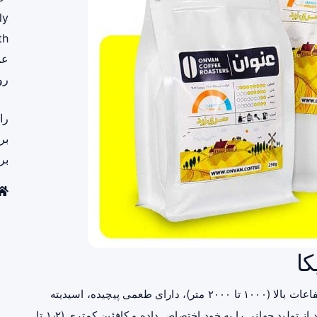
ly
th
عم
رو
را
بر
بر
کا
قهوه عربیکا (Coffea arabica) به دلیل شرایط رشد در ارتفاعات بالا (۱۰۰۰ تا ۲۰۰۰ متر)، دارای طعمی پیچیده، اسیدیته
متعادل و عطری دلپذیر است. این گونه قهوه حدود ۶۰ درصد از تولید جهانی را به خود اختصاص داده و کافئین کمتری (۱٫۲ تا