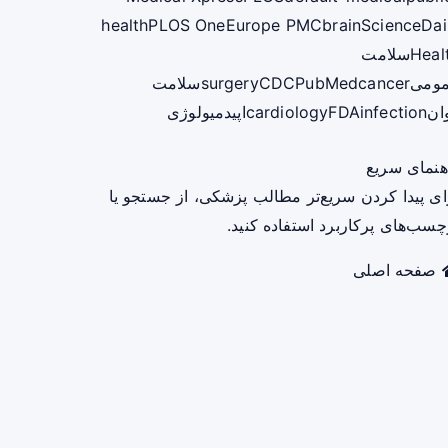
health
PLOS One
Europe PMC
brain
ScienceDai
Heal
سلامت
ومی
cancer
PubMed
CDC
surgery
سلامت
ان
infection
FDA
cardiology
اپیدمیولوژی
هنمای سریع
ای پیدا کردن سریع‌تر مطالب پزشکی، از جستجو یا
چسب‌های پرکاربرد استفاده کنید.
صفحه اصلی