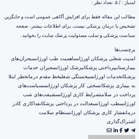
امتیاز :
/ ۵. تعداد نظر :
مطالب این مقاله فقط برای افزایش آگاهی عمومی است و جایگزین
تشخیص یا درمان پزشکی نیست. برای اطلاعات بیشتر، صفحه
سیاست پزشکی و سلب مسئولیت پزشک سایت
را بخوانید.
برچسب‌ها
امنیت شغلی پزشکان اورژانس
اهمیت طب اورژانس
بحران‌های
بیمارستانی
پرداختی پزشکان
پزشک اورژانس
جبران خدمات
پزشکان
خدمات اورژانسی
خستگی شغلی
خط مقدم درمان
خطر ابتلا
به بیماری پزشکان
سختی کار پزشکان اورژانس
سیاست‌های
پرداخت در سلامت
شرایط کاری اورژانس
شیفت‌های شب
اورژانس
طب اورژانس
عدالت در پرداختی پزشکان
فداکاری کادر
درمان
فشار کاری پزشکان اورژانس
نظام سلامت
اشتراک‌گذاری