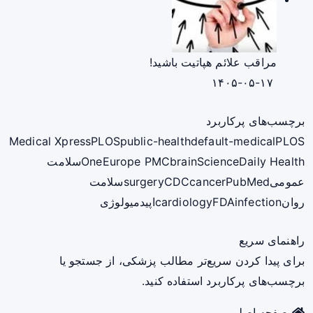
مراقب علائم هپاتیت باشید!
۱۴۰۵-۰۵-۱۷
برچسب‌های پرکاربرد
Medical Xpress
PLOS
public-health
default-medical
PLOS
ScienceDaily Health
brain
Europe PMC
One
سلامت
عمومی
PubMed
cancer
CDC
surgery
سلامت
روان
infection
FDA
cardiology
اپیدمیولوژی
راهنمای سریع
برای پیدا کردن سریع‌تر مطالب پزشکی، از جستجو یا
برچسب‌های پرکاربرد استفاده کنید.
صفحه اصلی