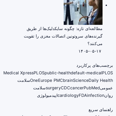
مطالعه‌ای تازه: چگونه سایکدلیک‌ها از طریق
گیرنده‌های سروتونین اتصالات مغزی را تقویت
می‌کنند؟
۱۴۰۵-۰۵-۱۷
برچسب‌های پرکاربرد
Medical Xpress
PLOS
public-health
default-medical
PLOS
ScienceDaily Health
brain
Europe PMC
One
سلامت
عمومی
PubMed
cancer
CDC
surgery
سلامت
روان
infection
FDA
cardiology
اپیدمیولوژی
راهنمای سریع