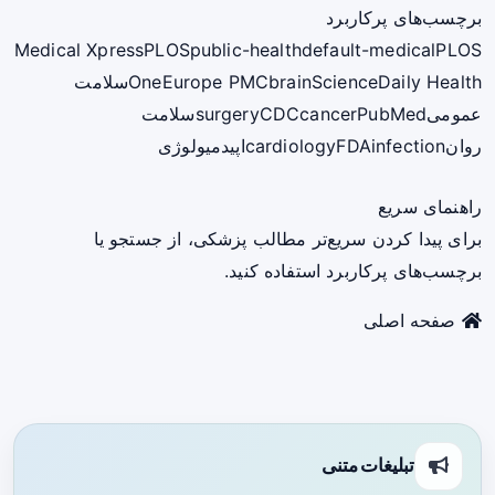
برچسب‌های پرکاربرد
Medical Xpress
PLOS
public-health
default-medical
PLOS
ScienceDaily Health
brain
Europe PMC
One
سلامت
عمومی
PubMed
cancer
CDC
surgery
سلامت
روان
infection
FDA
cardiology
اپیدمیولوژی
راهنمای سریع
برای پیدا کردن سریع‌تر مطالب پزشکی، از جستجو یا
برچسب‌های پرکاربرد استفاده کنید.
صفحه اصلی
تبلیغات متنی