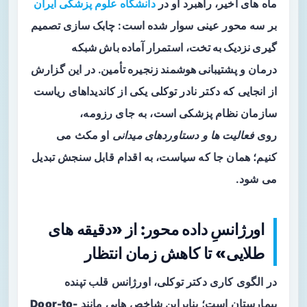
ماه های اخیر، راهبرد او در
دانشگاه علوم پزشکی ایران
بر سه محور عینی سوار شده است:
چابک سازی تصمیم
گیری نزدیک به تخت
،
استمرار آماده باش شبکه
درمان
و
پشتیبانی هوشمند زنجیره تأمین
. در این گزارش
از انجایی که دکتر نادر توکلی یکی از کاندیداهای ریاست
سازمان نظام پزشکی است، به جای رزومه،
روی
فعالیت ها و دستاوردهای میدانی
او مکث می
کنیم؛ همان جا که سیاست، به اقدام قابل سنجش تبدیل
می شود.
اورژانسِ داده محور: از «دقیقه های
طلایی» تا کاهش زمان انتظار
در الگوی کاری دکتر توکلی، اورژانس قلب تپنده
بیمارستان است؛ بنابراین شاخص هایی مانند
Door-to-