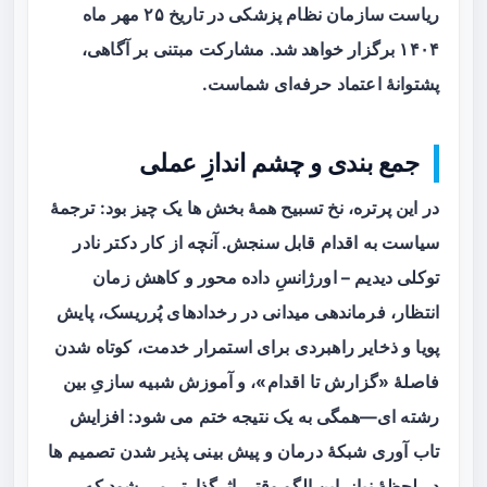
ریاست سازمان نظام پزشکی در تاریخ ۲۵ مهر ماه
۱۴۰۴ برگزار خواهد شد. مشارکت مبتنی بر آگاهی،
پشتوانهٔ اعتماد حرفه‌ای شماست.
جمع بندی و چشم اندازِ عملی
در این پرتره، نخ تسبیح همهٔ بخش ها یک چیز بود: ترجمهٔ
سیاست به اقدام قابل سنجش. آنچه از کار دکتر نادر
توکلی دیدیم – اورژانسِ داده محور و کاهش زمان
انتظار، فرماندهی میدانی در رخدادهای پُرریسک، پایش
پویا و ذخایر راهبردی برای استمرار خدمت، کوتاه شدن
فاصلهٔ «گزارش تا اقدام»، و آموزش شبیه سازیِ بین
رشته ای—همگی به یک نتیجه ختم می شود: افزایش
تاب آوری شبکهٔ درمان و پیش بینی پذیر شدن تصمیم ها
در لحظهٔ نیاز. این الگو وقتی اثرگذارتر می شود که