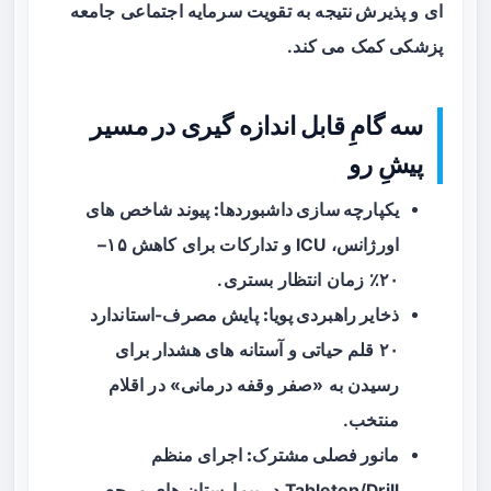
ای
و
پذیرش نتیجه
به تقویت سرمایه اجتماعی جامعه
پزشکی کمک می کند.
سه گامِ قابل اندازه گیری در مسیر
پیشِ رو
یکپارچه سازی داشبوردها:
پیوند شاخص های
اورژانس، ICU و تدارکات برای کاهش ۱۵–
۲۰٪ زمان انتظار بستری.
ذخایر راهبردی پویا:
پایش مصرف-استاندارد
۲۰ قلم حیاتی و آستانه های هشدار برای
رسیدن به «صفر وقفه درمانی» در اقلام
منتخب.
مانور فصلی مشترک:
اجرای منظم
Tabletop/Drill در بیمارستان های مرجع