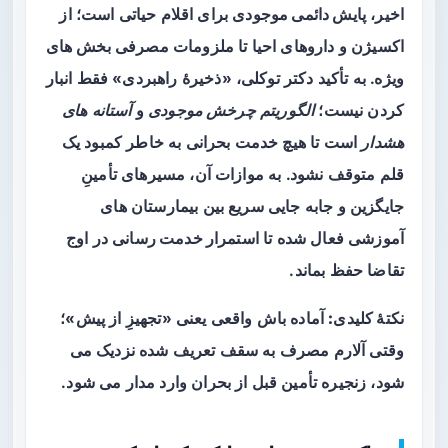
اخیر،
پایش دائمی موجودی
برای اقلام حیاتی است؛ از
اکسیژن و داروهای احیا تا ملزومات مصرفی بخش های
ویژه. به تأکید دکتر توکلی، «ذخیرهٔ راهبردی» فقط انبار
کردن نیست؛
الگوریتم چرخش موجودی
و
آستانه های
هشدار
است تا هیچ خدمت بحرانی به خاطر کمبود یک
قلم متوقف نشود. به موازات آن، مسیرهای تأمینِ
جایگزین و جابه جایی سریع بین بیمارستان های
آموزشی فعال شده تا
استمرار خدمت رسانی
در اوج
تقاضا حفظ بماند.
نکتهٔ کلیدی:
آماده باش واقعی یعنی «تجهیزِ از پیش»؛
وقتی آلارم مصرف به سقف تعریف شده نزدیک می
شود، زنجیره تأمین قبل از بحران وارد مدار می شود.