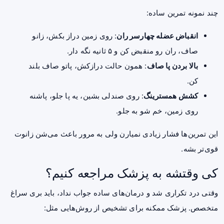
چند نمونه تمرین ساده:
انقباض عضله چهارسر ران
: روی زمین دراز بکش، زانو
صاف، ران رو منقبض کن و ۵ ثانیه نگه دار.
بالا بردن پا صاف
: همون حالت درازکش، پاتو صاف بلند
کن.
کشش همسترینگ
: روی صندلی بشین، یه پا جلو، پاشنه
روی زمین، خم شو به جلو.
این تمرین‌ها فشار زیادی نمیارن ولی به مرور باعث می‌شن زانوت
قوی‌تر بشه.
کی وقتشه به پزشک مراجعه کنیم؟
وقتی درد تکراری شد و درمان‌های ساده جواب نداد، باید بری سراغ
متخصص. پزشک ممکنه برای تشخیص از روش‌هایی مثل: