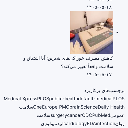
۱۴۰۵-۰۵-۱۸
کاهش مصرف خوراکی‌های شیرین: آیا اشتیاق و
سلامت واقعاً تغییر می‌کند؟
۱۴۰۵-۰۵-۱۷
برچسب‌های پرکاربرد
Medical Xpress
PLOS
public-health
default-medical
PLOS
ScienceDaily Health
brain
Europe PMC
One
سلامت
عمومی
PubMed
CDC
cancer
surgery
سلامت
روان
infection
FDA
cardiology
اپیدمیولوژی