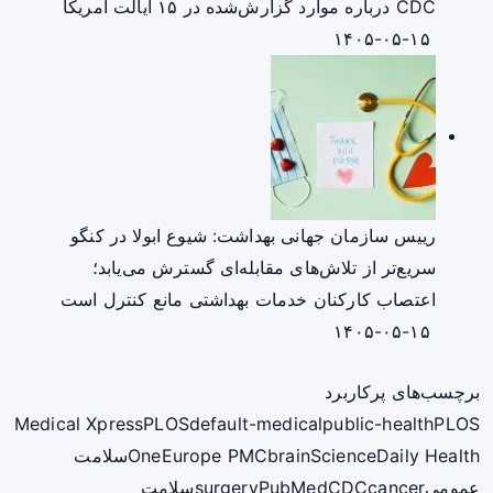
CDC درباره موارد گزارش‌شده در ۱۵ ایالت آمریکا
۱۴۰۵-۰۵-۱۵
رییس سازمان جهانی بهداشت: شیوع ابولا در کنگو
سریع‌تر از تلاش‌های مقابله‌ای گسترش می‌یابد؛
اعتصاب کارکنان خدمات بهداشتی مانع کنترل است
۱۴۰۵-۰۵-۱۵
برچسب‌های پرکاربرد
Medical Xpress
PLOS
default-medical
public-health
PLOS
ScienceDaily Health
brain
Europe PMC
One
سلامت
عمومی
cancer
CDC
PubMed
surgery
سلامت