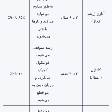
به‌طور مداوم
آناژن (رشد
مو تولید
۲ تا ۶ سال
۸۵٪ تا ۹۰٪
فعال)
می‌کند و تارها
بلندتر
می‌شوند.
رشد متوقف
می‌شود،
فولیکول
کاتاژن
کوچک
۲ تا ۳ هفته
۱٪ تا ۲٪
(انتقال)
می‌گردد و
جریان خون به
مو قطع
می‌شود.
فولیکول