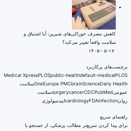
کاهش مصرف خوراکی‌های شیرین: آیا اشتیاق و
سلامت واقعاً تغییر می‌کند؟
۱۴۰۵-۰۵-۱۷
برچسب‌های پرکاربرد
Medical Xpress
PLOS
public-health
default-medical
PLOS
ScienceDaily Health
brain
Europe PMC
One
سلامت
عمومی
PubMed
CDC
cancer
surgery
سلامت
روان
infection
FDA
cardiology
اپیدمیولوژی
راهنمای سریع
برای پیدا کردن سریع‌تر مطالب پزشکی، از جستجو یا