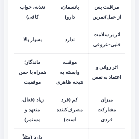
مراقبت پس
پانسمان،
تغذیه، خواب
از عمل/تمرین
دارو)
کافی)
اثر بر سلامت
ندارد
بسیار بالا
قلبی-عروقی
موقت،
ماندگار؛
اثر روانی و
وابسته به
همراه با حس
اعتماد به نفس
نتیجه ظاهری
موفقیت
میزان
کم (فرد
زیاد (فعال،
مشارکت
مصرف‌کننده
متعهد و
فردی
است)
مستمر)
دارد (مثلاً