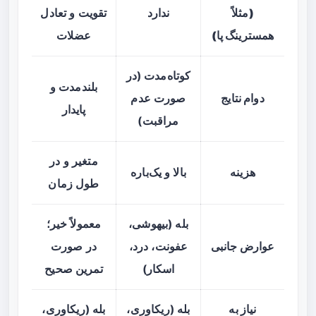
(مثلاً
ندارد
تقویت و تعادل
همسترینگ پا)
عضلات
کوتاه‌مدت (در
بلندمدت و
دوام نتایج
صورت عدم
پایدار
مراقبت)
متغیر و در
هزینه
بالا و یک‌باره
طول زمان
بله (بیهوشی،
معمولاً خیر؛
عوارض جانبی
عفونت، درد،
در صورت
اسکار)
تمرین صحیح
نیاز به
بله (ریکاوری،
بله (ریکاوری،