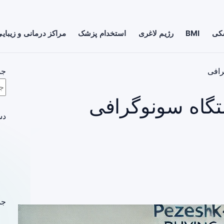
شکی
BMI
رژیم لاغری
استخدام پزشک
مراکز درمانی و زیبای
رافی
جس
تگاه سونوگرافی
دس
جد