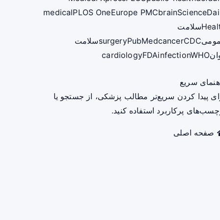
medical
PLOS One
Europe PMC
brain
ScienceDai
Heal
سلامت
ومی
CDC
cancer
PubMed
surgery
سلامت
ان
WHO
infection
FDA
cardiology
هنمای سریع
ای پیدا کردن سریع‌تر مطالب پزشکی، از جستجو یا
چسب‌های پرکاربرد استفاده کنید.
صفحه اصلی