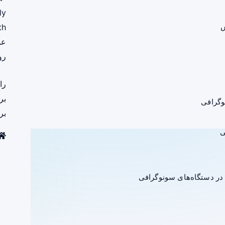
ly
ش
th
عم
رو
را
بر
وگرافی
بر
ر دستگاه‌های سونوگرافی