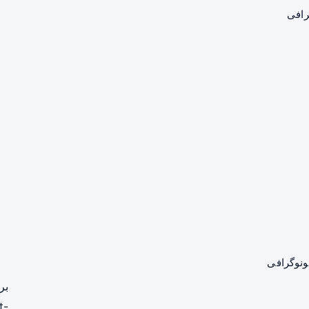
رافی
ونوگرافی
بر
t-