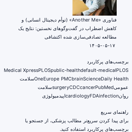
فناوری «Another Me» (توأم دیجیتال انسانی) و
کاهش اضطراب در گفت‌وگوهای نخستین: نتایج یک
مطالعه تصادفی‌سازی شده اکتشافی
۱۴۰۵-۰۵-۱۷
برچسب‌های پرکاربرد
Medical Xpress
PLOS
public-health
default-medical
PLOS
ScienceDaily Health
brain
Europe PMC
One
سلامت
عمومی
PubMed
cancer
CDC
surgery
سلامت
روان
infection
FDA
cardiology
اپیدمیولوژی
راهنمای سریع
برای پیدا کردن سریع‌تر مطالب پزشکی، از جستجو یا
برچسب‌های پرکاربرد استفاده کنید.