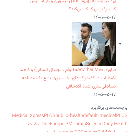
پروتئین‌بالا به بهبود تعادل نیتروژن و بازیابی پس از
گاسترکتومی کمک می‌کند؟
۱۴۰۵-۰۵-۱۷
فناوری «Another Me» (توأم دیجیتال انسانی) و کاهش
اضطراب در گفت‌وگوهای نخستین: نتایج یک مطالعه
تصادفی‌سازی شده اکتشافی
۱۴۰۵-۰۵-۱۷
برچسب‌های پرکاربرد
Medical Xpress
PLOS
public-health
default-medical
PLOS
ScienceDaily Health
brain
Europe PMC
One
سلامت