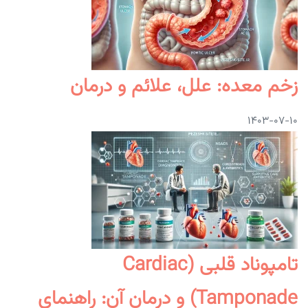
زخم معده: علل، علائم و درمان
۱۴۰۳-۰۷-۱۰
تامپوناد قلبی (Cardiac
Tamponade) و درمان آن: راهنمای