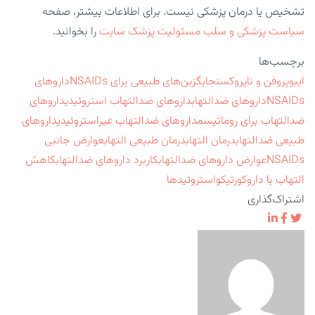
تشخیص یا درمان پزشکی نیست. برای اطلاعات بیشتر، صفحه
سیاست پزشکی و سلب مسئولیت پزشک سایت
را بخوانید.
برچسب‌ها
ایبوپروفن و ناپروکسن
جایگزین‌های طبیعی برای NSAIDs
داروهای
NSAIDs
داروهای ضدالتهاب
داروهای ضدالتهاب استروئیدی
داروهای
ضدالتهاب برای روماتیسم
داروهای ضدالتهاب غیراستروئیدی
داروهای
طبیعی ضدالتهاب
درمان التهاب
درمان طبیعی التهاب
عوارض جانبی
NSAIDs
عوارض داروهای ضدالتهاب
کاربرد داروهای ضدالتهاب
کاهش
التهاب با دارو
کورتیکواستروئیدها
اشتراک‌گذاری