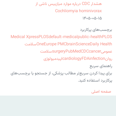
هشدار CDC درباره موارد میازییس ناشی از
Cochliomyia hominivorax
۱۴۰۵-۰۵-۱۵
برچسب‌های پرکاربرد
Medical Xpress
PLOS
default-medical
public-health
PLOS
ScienceDaily Health
brain
Europe PMC
One
سلامت
عمومی
cancer
CDC
PubMed
surgery
سلامت
روان
infection
FDA
cardiology
اپیدمیولوژی
راهنمای سریع
برای پیدا کردن سریع‌تر مطالب پزشکی، از جستجو یا برچسب‌های
پرکاربرد استفاده کنید.
صفحه اصلی