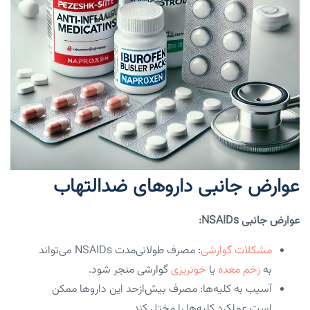
عوارض جانبی داروهای ضدالتهاب
عوارض جانبی NSAIDs:
مشکلات گوارشی
: مصرف طولانی‌مدت NSAIDs می‌تواند
به
زخم معده
یا
خونریزی
گوارشی منجر شود.
آسیب به کلیه‌ها: مصرف بیش‌ازحد این داروها ممکن
است عملکرد کلیه‌ها را مختل کند.