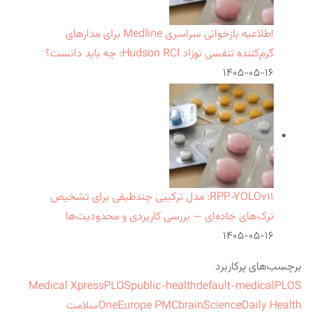
اطلاعیه بازخوانی سراسری Medline برای مدارهای
گرم‌کننده تنفسی نوزاد Hudson RCI: چه باید دانست؟
۱۴۰۵-۰۵-۱۶
RPP‑YOLOv۱۱: مدل ترکیبی چندطیفی برای تشخیص
ترک‌های جاده‌ای — بررسی کاربردی و محدودیت‌ها
۱۴۰۵-۰۵-۱۶
برچسب‌های پرکاربرد
Medical Xpress
PLOS
public-health
default-medical
PLOS
ScienceDaily Health
brain
Europe PMC
One
سلامت