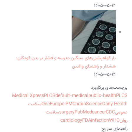
۱۴۰۵-۰۵-۱۴
بار کوله‌پشتی‌های سنگین مدرسه و فشار بر بدن کودکان؛
هشدار و راهنمای والدین
۱۴۰۵-۰۵-۱۴
برچسب‌های پرکاربرد
Medical Xpress
PLOS
default-medical
public-health
PLOS
ScienceDaily Health
brain
Europe PMC
One
سلامت
عمومی
CDC
cancer
PubMed
surgery
سلامت
روان
WHO
infection
FDA
cardiology
راهنمای سریع