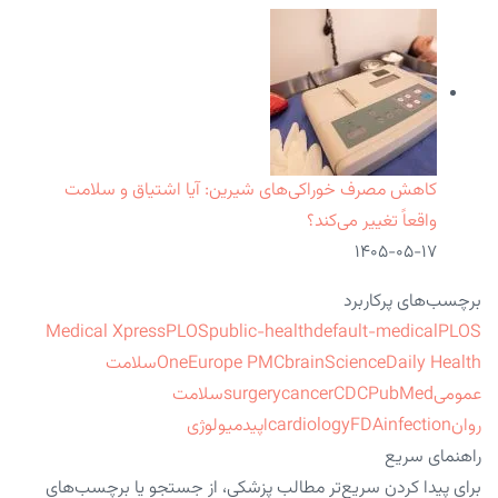
کاهش مصرف خوراکی‌های شیرین: آیا اشتیاق و سلامت
واقعاً تغییر می‌کند؟
۱۴۰۵-۰۵-۱۷
برچسب‌های پرکاربرد
Medical Xpress
PLOS
public-health
default-medical
PLOS
ScienceDaily Health
brain
Europe PMC
One
سلامت
عمومی
PubMed
CDC
cancer
surgery
سلامت
روان
infection
FDA
cardiology
اپیدمیولوژی
راهنمای سریع
برای پیدا کردن سریع‌تر مطالب پزشکی، از جستجو یا برچسب‌های