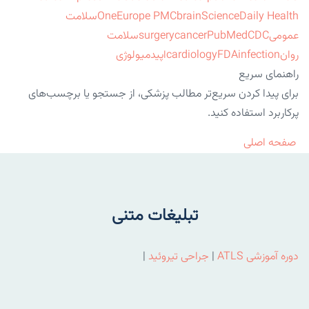
ScienceDaily Health
brain
Europe PMC
One
سلامت
عمومی
CDC
PubMed
cancer
surgery
سلامت
روان
infection
FDA
cardiology
اپیدمیولوژی
راهنمای سریع
برای پیدا کردن سریع‌تر مطالب پزشکی، از جستجو یا برچسب‌های
پرکاربرد استفاده کنید.
صفحه اصلی
تبلیغات متنی
دوره آموزشی ATLS
|
جراحی تیروئید
|