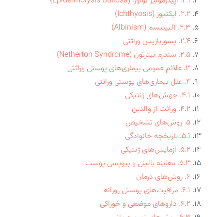
۲.۱. اپیدرمولیز بولوزا (Epidermolysis Bullosa)
۲.۲. ایکتیوز (Ichthyosis)
۲.۳. آلبینیسم (Albinism)
۲.۴. پسوریازیس وراثتی
۲.۵. سندرم نیترتون (Netherton Syndrome)
۳. علائم عمومی بیماری‌های پوستی وراثتی
۴. علل بیماری‌های پوستی وراثتی
۴.۱. جهش‌های ژنتیکی
۴.۲. وراثت از والدین
۵. روش‌های تشخیص
۵.۱. تاریخچه خانوادگی
۵.۲. آزمایش‌های ژنتیکی
۵.۳. معاینه بالینی و بیوپسی پوست
۶. روش‌های درمان
۶.۱. مراقبت‌های پوستی روزانه
۶.۲. داروهای موضعی و خوراکی