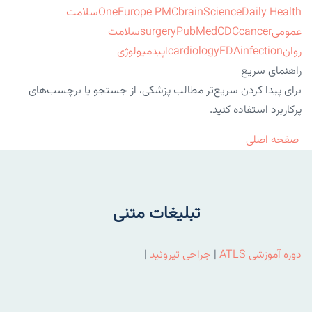
ScienceDaily Health
brain
Europe PMC
One
سلامت
عمومی
cancer
CDC
PubMed
surgery
سلامت
روان
infection
FDA
cardiology
اپیدمیولوژی
راهنمای سریع
برای پیدا کردن سریع‌تر مطالب پزشکی، از جستجو یا برچسب‌های
پرکاربرد استفاده کنید.
صفحه اصلی
تبلیغات متنی
دوره آموزشی ATLS
|
جراحی تیروئید
|