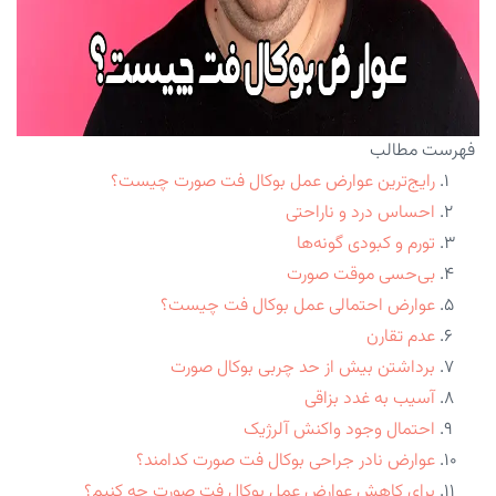
فهرست مطالب
رایج‌ترین عوارض عمل بوکال فت صورت چیست؟
احساس درد و ناراحتی
تورم و کبودی گونه‌ها
بی‌حسی موقت صورت
عوارض احتمالی عمل بوکال فت چیست؟
عدم تقارن
برداشتن بیش از حد چربی بوکال صورت
آسیب به غدد بزاقی
احتمال وجود واکنش آلرژیک
عوارض نادر جراحی بوکال فت صورت کدامند؟
برای کاهش عوارض عمل بوکال فت صورت چه کنیم؟