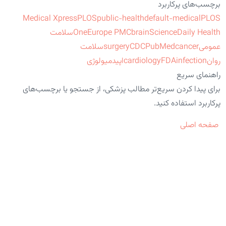
برچسب‌های پرکاربرد
Medical Xpress
PLOS
public-health
default-medical
PLOS
ScienceDaily Health
brain
Europe PMC
One
سلامت
عمومی
cancer
PubMed
CDC
surgery
سلامت
روان
infection
FDA
cardiology
اپیدمیولوژی
راهنمای سریع
برای پیدا کردن سریع‌تر مطالب پزشکی، از جستجو یا برچسب‌های
پرکاربرد استفاده کنید.
صفحه اصلی