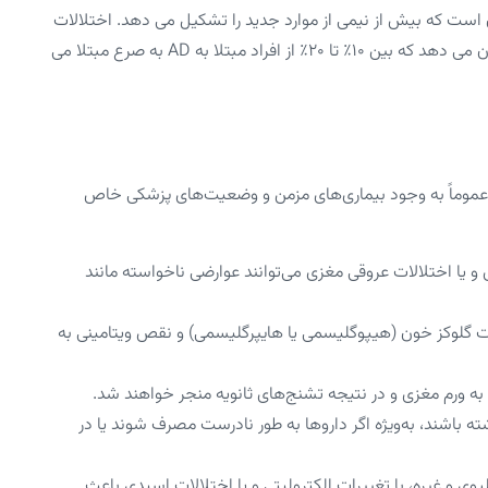
ت که بیش از نیمی از موارد جدید را تشکیل می دهد. اختلالات
نورودژنراتیو، به ویژه بیماری آلزایمر (AD)، یکی دیگر از علل شایع را نشان می دهد که بین ۱۰٪ تا ۲۰٪ از افراد مبتلا به AD به صرع مبتلا می
ه عموماً به وجود بیماری‌های مزمن و وضعیت‌های پزشکی خاص
و یا اختلالات عروقی مغزی می‌توانند عوارضی ناخواسته مانند
ملات گلوکز خون (هیپوگلیسمی یا هایپرگلیسمی) و نقص ویتامینی به
به ورم مغزی و در نتیجه تشنج‌های ثانویه منجر خواهند شد.
ه باشند، به‌ویژه اگر داروها به طور نادرست مصرف شوند یا در
وی و غیره، با تغییرات الکترولیتی و یا اختلالات اسیدی باعث