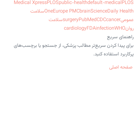
Medical Xpress
PLOS
public-health
default-medical
PLOS
ScienceDaily Health
brain
Europe PMC
One
سلامت
عمومی
cancer
CDC
PubMed
surgery
سلامت
روان
WHO
infection
FDA
cardiology
راهنمای سریع
برای پیدا کردن سریع‌تر مطالب پزشکی، از جستجو یا برچسب‌های
پرکاربرد استفاده کنید.
صفحه اصلی