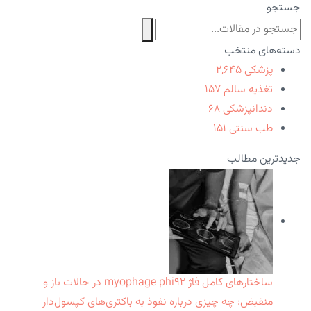
جستجو
دسته‌های منتخب
پزشکی
۲,۶۴۵
تغذیه سالم
۱۵۷
دندانپزشکی
۶۸
طب سنتی
۱۵۱
جدیدترین مطالب
ساختارهای کامل فاژ myophage phi۹۲ در حالات باز و
منقبض: چه چیزی درباره نفوذ به باکتری‌های کپسول‌دار