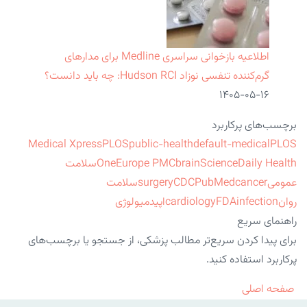
اطلاعیه بازخوانی سراسری Medline برای مدارهای
گرم‌کننده تنفسی نوزاد Hudson RCI: چه باید دانست؟
۱۴۰۵-۰۵-۱۶
برچسب‌های پرکاربرد
Medical Xpress
PLOS
public-health
default-medical
PLOS
ScienceDaily Health
brain
Europe PMC
One
سلامت
عمومی
cancer
PubMed
CDC
surgery
سلامت
روان
infection
FDA
cardiology
اپیدمیولوژی
راهنمای سریع
برای پیدا کردن سریع‌تر مطالب پزشکی، از جستجو یا برچسب‌های
پرکاربرد استفاده کنید.
صفحه اصلی