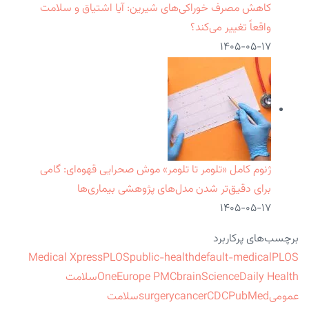
کاهش مصرف خوراکی‌های شیرین: آیا اشتیاق و سلامت
واقعاً تغییر می‌کند؟
۱۴۰۵-۰۵-۱۷
ژنوم کامل «تلومر تا تلومر» موش صحرایی قهوه‌ای: گامی
برای دقیق‌تر شدن مدل‌های پژوهشی بیماری‌ها
۱۴۰۵-۰۵-۱۷
برچسب‌های پرکاربرد
Medical Xpress
PLOS
public-health
default-medical
PLOS
ScienceDaily Health
brain
Europe PMC
One
سلامت
عمومی
PubMed
CDC
cancer
surgery
سلامت