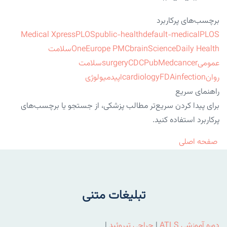
برچسب‌های پرکاربرد
Medical Xpress
PLOS
public-health
default-medical
PLOS
ScienceDaily Health
brain
Europe PMC
One
سلامت
عمومی
cancer
PubMed
CDC
surgery
سلامت
روان
infection
FDA
cardiology
اپیدمیولوژی
راهنمای سریع
برای پیدا کردن سریع‌تر مطالب پزشکی، از جستجو یا برچسب‌های
پرکاربرد استفاده کنید.
صفحه اصلی
تبلیغات متنی
دوره آموزشی ATLS
|
جراحی تیروئید
|