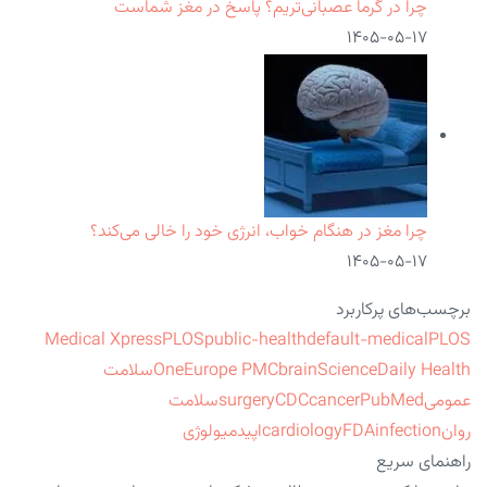
چرا در گرما عصبانی‌تریم؟ پاسخ در مغز شماست
۱۴۰۵-۰۵-۱۷
چرا مغز در هنگام خواب، انرژی خود را خالی می‌کند؟
۱۴۰۵-۰۵-۱۷
برچسب‌های پرکاربرد
Medical Xpress
PLOS
public-health
default-medical
PLOS
ScienceDaily Health
brain
Europe PMC
One
سلامت
عمومی
PubMed
cancer
CDC
surgery
سلامت
روان
infection
FDA
cardiology
اپیدمیولوژی
راهنمای سریع