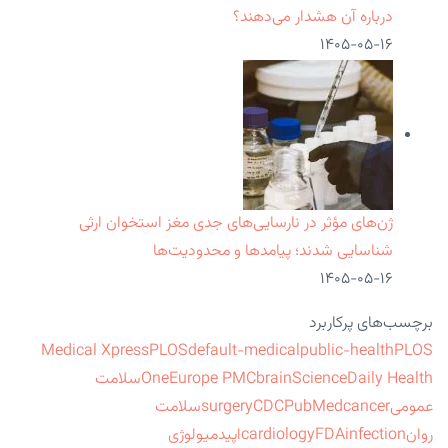
درباره آن هشدار می‌دهند؟
۱۴۰۵-۰۵-۱۶
ژن‌های مؤثر در نارسایی‌های جدی مغز استخوان ارثی
شناسایی شدند؛ پیامدها و محدودیت‌ها
۱۴۰۵-۰۵-۱۶
برچسب‌های پرکاربرد
Medical Xpress
PLOS
default-medical
public-health
PLOS
ScienceDaily Health
brain
Europe PMC
One
سلامت
عمومی
cancer
PubMed
CDC
surgery
سلامت
روان
infection
FDA
cardiology
اپیدمیولوژی