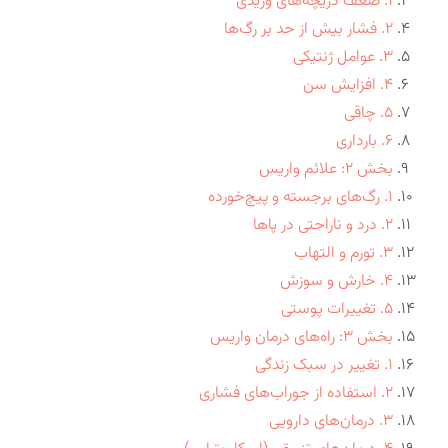
۱. ضعف دریچه‌های وریدی
۲. فشار بیش از حد بر رگ‌ها
۳. عوامل ژنتیکی
۴. افزایش سن
۵. چاقی
۶. بارداری
بخش ۲: علائم واریس
۱. رگ‌های برجسته و پیچ‌خورده
۲. درد و ناراحتی در پاها
۳. تورم و التهاب
۴. خارش و سوزش
۵. تغییرات پوستی
بخش ۳: راه‌های درمان واریس
۱. تغییر در سبک زندگی
۲. استفاده از جوراب‌های فشاری
۳. درمان‌های دارویی