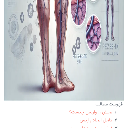
فهرست مطالب
بخش ۱: واریس چیست؟
دلایل ایجاد واریس