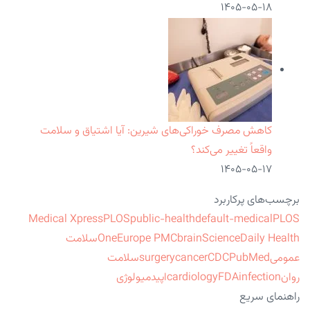
۱۴۰۵-۰۵-۱۸
کاهش مصرف خوراکی‌های شیرین: آیا اشتیاق و سلامت
واقعاً تغییر می‌کند؟
۱۴۰۵-۰۵-۱۷
برچسب‌های پرکاربرد
Medical Xpress
PLOS
public-health
default-medical
PLOS
ScienceDaily Health
brain
Europe PMC
One
سلامت
عمومی
PubMed
CDC
cancer
surgery
سلامت
روان
infection
FDA
cardiology
اپیدمیولوژی
راهنمای سریع