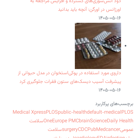
دود آتش‌سوزی‌های گسترده و افزایش مراجعه به
اورژانس در اورگن: آنچه باید بدانید
۱۴۰۵-۰۵-۱۶
داروی مورد استفاده در پوکی‌استخوان در مدل حیوانی از
پیشرفت آسیب دیسک‌های ستون فقرات جلوگیری کرد
۱۴۰۵-۰۵-۱۶
برچسب‌های پرکاربرد
Medical Xpress
PLOS
public-health
default-medical
PLOS
ScienceDaily Health
brain
Europe PMC
One
سلامت
عمومی
cancer
PubMed
CDC
surgery
سلامت