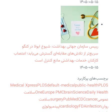
۱۴۰۵-۰۵-۱۵
رییس سازمان جهانی بهداشت: شیوع ابولا در کنگو
سریع‌تر از تلاش‌های مقابله‌ای گسترش می‌یابد؛ اعتصاب
کارکنان خدمات بهداشتی مانع کنترل است
۱۴۰۵-۰۵-۱۵
برچسب‌های پرکاربرد
Medical Xpress
PLOS
default-medical
public-health
PLOS
ScienceDaily Health
brain
Europe PMC
One
سلامت
عمومی
cancer
CDC
PubMed
surgery
سلامت
روان
infection
FDA
cardiology
اپیدمیولوژی