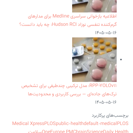
اطلاعیه بازخوانی سراسری Medline برای مدارهای
گرم‌کننده تنفسی نوزاد Hudson RCI: چه باید دانست؟
۱۴۰۵-۰۵-۱۶
RPP‑YOLOv۱۱: مدل ترکیبی چندطیفی برای تشخیص
ترک‌های جاده‌ای — بررسی کاربردی و محدودیت‌ها
۱۴۰۵-۰۵-۱۶
برچسب‌های پرکاربرد
Medical Xpress
PLOS
public-health
default-medical
PLOS
ScienceDaily Health
brain
Europe PMC
One
سلامت