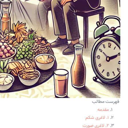
فهرست مطالب
مقدمه
۱. لاغری شکم
۲. لاغری صورت