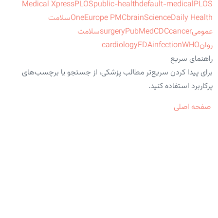
Medical Xpress
PLOS
public-health
default-medical
PLOS
ScienceDaily Health
brain
Europe PMC
One
سلامت
عمومی
cancer
CDC
PubMed
surgery
سلامت
روان
WHO
infection
FDA
cardiology
راهنمای سریع
برای پیدا کردن سریع‌تر مطالب پزشکی، از جستجو یا برچسب‌های
پرکاربرد استفاده کنید.
صفحه اصلی