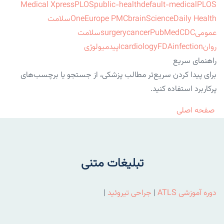
Medical Xpress
PLOS
public-health
default-medical
PLOS
ScienceDaily Health
brain
Europe PMC
One
سلامت
عمومی
CDC
PubMed
cancer
surgery
سلامت
روان
infection
FDA
cardiology
اپیدمیولوژی
راهنمای سریع
برای پیدا کردن سریع‌تر مطالب پزشکی، از جستجو یا برچسب‌های
پرکاربرد استفاده کنید.
صفحه اصلی
تبلیغات متنی
دوره آموزشی ATLS
|
جراحی تیروئید
|