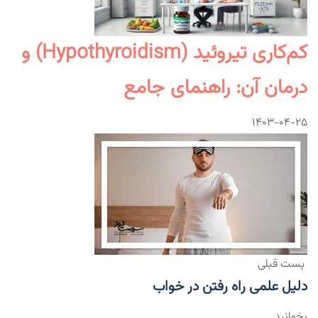
کم‌کاری تیروئید (Hypothyroidism) و
درمان آن: راهنمای جامع
۱۴۰۳-۰۴-۲۵
پست قبلی
دلیل علمی راه رفتن در خواب
بخوانید