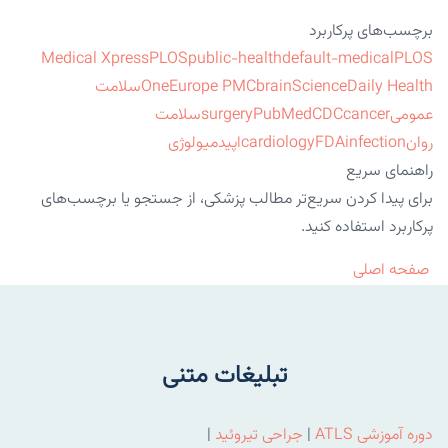
برچسب‌های پرکاربرد
Medical Xpress
PLOS
public-health
default-medical
PLOS
ScienceDaily Health
brain
Europe PMC
One
سلامت
عمومی
cancer
CDC
PubMed
surgery
سلامت
روان
infection
FDA
cardiology
اپیدمیولوژی
راهنمای سریع
برای پیدا کردن سریع‌تر مطالب پزشکی، از جستجو یا برچسب‌های
پرکاربرد استفاده کنید.
صفحه اصلی
تبلیغات متنی
دوره آموزشی ATLS
|
جراحی تیروئید
|