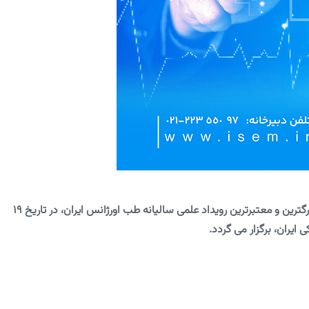
به استحضار می رساند کنگره هفدهم طب اورژانس کشور ، به عنوان بزرگترین و معتبرترین رویداد علمی سالیانه طب اورژانس ایران، در تاریخ ۱۹