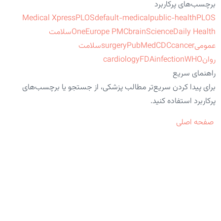
برچسب‌های پرکاربرد
Medical Xpress
PLOS
default-medical
public-health
PLOS
ScienceDaily Health
brain
Europe PMC
One
سلامت
عمومی
cancer
CDC
PubMed
surgery
سلامت
روان
WHO
infection
FDA
cardiology
راهنمای سریع
برای پیدا کردن سریع‌تر مطالب پزشکی، از جستجو یا برچسب‌های
پرکاربرد استفاده کنید.
صفحه اصلی