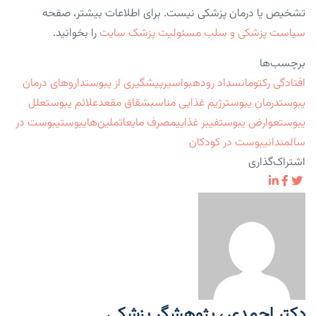
تشخیص یا درمان پزشکی نیست. برای اطلاعات بیشتر، صفحه
سیاست پزشکی و سلب مسئولیت پزشک سایت
را بخوانید.
برچسب‌ها
افتادگی رکتوم
انسداد روده
بواسیر
پیشگیری از یبوست
داروهای درمان
یبوست
درمان یبوست
رژیم غذایی مناسب
شقاق مقعد
علائم یبوست
علل
یبوست
عوارض یبوست
فیبر غذایی
مصرف مایعات
ملین‌ها
یبوست
یبوست در
سالمندان
یبوست در کودکان
اشتراک‌گذاری
دکتر احمدی ، پژوهشگر پزشکی