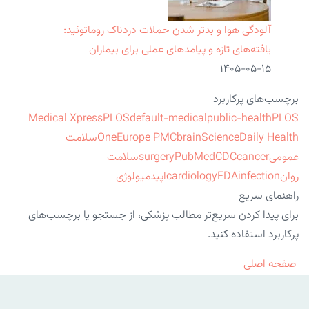
آلودگی هوا و بدتر شدن حملات دردناک روماتوئید:
یافته‌های تازه و پیامدهای عملی برای بیماران
۱۴۰۵-۰۵-۱۵
برچسب‌های پرکاربرد
Medical Xpress
PLOS
default-medical
public-health
PLOS
ScienceDaily Health
brain
Europe PMC
One
سلامت
عمومی
cancer
CDC
PubMed
surgery
سلامت
روان
infection
FDA
cardiology
اپیدمیولوژی
راهنمای سریع
برای پیدا کردن سریع‌تر مطالب پزشکی، از جستجو یا برچسب‌های
پرکاربرد استفاده کنید.
صفحه اصلی