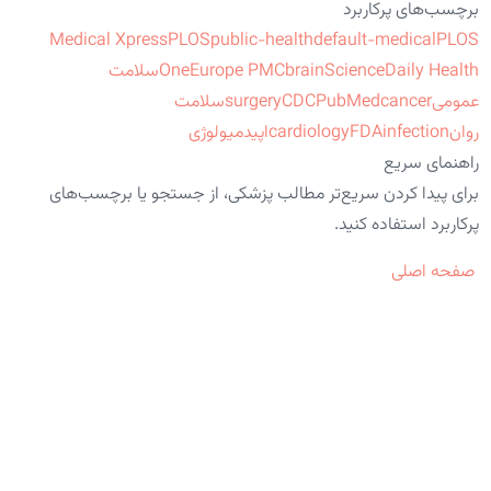
برچسب‌های پرکاربرد
Medical Xpress
PLOS
public-health
default-medical
PLOS
ScienceDaily Health
brain
Europe PMC
One
سلامت
عمومی
cancer
PubMed
CDC
surgery
سلامت
روان
infection
FDA
cardiology
اپیدمیولوژی
راهنمای سریع
برای پیدا کردن سریع‌تر مطالب پزشکی، از جستجو یا برچسب‌های
پرکاربرد استفاده کنید.
صفحه اصلی