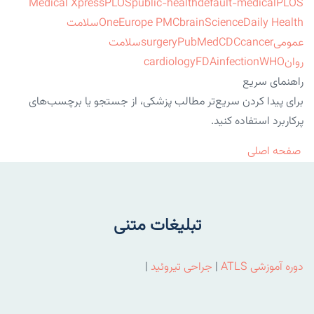
Medical Xpress
PLOS
public-health
default-medical
PLOS
ScienceDaily Health
brain
Europe PMC
One
سلامت
عمومی
cancer
CDC
PubMed
surgery
سلامت
روان
WHO
infection
FDA
cardiology
راهنمای سریع
برای پیدا کردن سریع‌تر مطالب پزشکی، از جستجو یا برچسب‌های
پرکاربرد استفاده کنید.
صفحه اصلی
تبلیغات متنی
دوره آموزشی ATLS
|
جراحی تیروئید
|