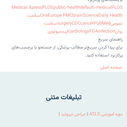
Medical Xpress
PLOS
public-health
default-medical
PLOS
ScienceDaily Health
brain
Europe PMC
One
سلامت
عمومی
PubMed
cancer
CDC
surgery
سلامت
روان
infection
FDA
cardiology
اپیدمیولوژی
راهنمای سریع
برای پیدا کردن سریع‌تر مطالب پزشکی، از جستجو یا برچسب‌های
پرکاربرد استفاده کنید.
صفحه اصلی
تبلیغات متنی
دوره آموزشی ATLS
|
جراحی تیروئید
|