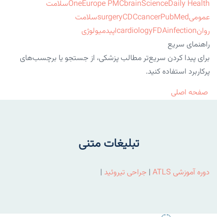
ScienceDaily Health
brain
Europe PMC
One
سلامت
عمومی
PubMed
cancer
CDC
surgery
سلامت
روان
infection
FDA
cardiology
اپیدمیولوژی
راهنمای سریع
برای پیدا کردن سریع‌تر مطالب پزشکی، از جستجو یا برچسب‌های
پرکاربرد استفاده کنید.
صفحه اصلی
تبلیغات متنی
دوره آموزشی ATLS
|
جراحی تیروئید
|