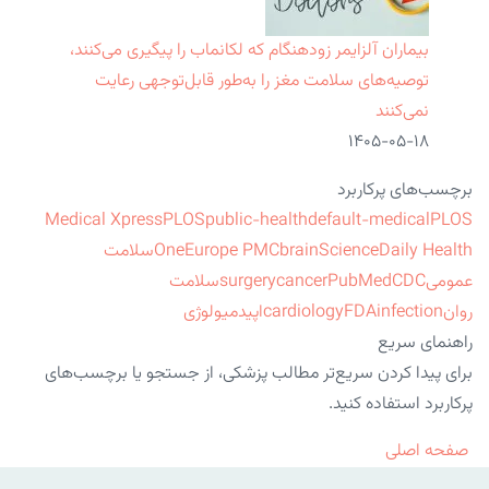
بیماران آلزایمر زودهنگام که لکانماب را پیگیری می‌کنند،
توصیه‌های سلامت مغز را به‌طور قابل‌توجهی رعایت
نمی‌کنند
۱۴۰۵-۰۵-۱۸
برچسب‌های پرکاربرد
Medical Xpress
PLOS
public-health
default-medical
PLOS
ScienceDaily Health
brain
Europe PMC
One
سلامت
عمومی
CDC
PubMed
cancer
surgery
سلامت
روان
infection
FDA
cardiology
اپیدمیولوژی
راهنمای سریع
برای پیدا کردن سریع‌تر مطالب پزشکی، از جستجو یا برچسب‌های
پرکاربرد استفاده کنید.
صفحه اصلی