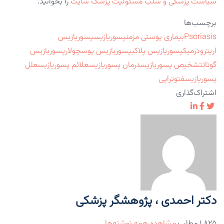
سیاست پزشکی و سلب مسئولیت پزشک سایت
را بخوانید.
برچسب‌ها
Psoriasis
بیماری پوستی مزمن
پسوریازیس
پسوریازیس
اریترودرمیک
پسوریازیس پلاکی
پسوریازیس پوسچولار
پسوریازیس
گوتات
تشخیص پسوریازیس
درمان پسوریازیس
علائم پسوریازیس
علل
پسوریازیس
فتوتراپی
اشتراک‌گذاری
دکتر احمدی ، پژوهشگر پزشکی
۱,۸۲۵ مطلب
مشاهده همه نوشته‌ها