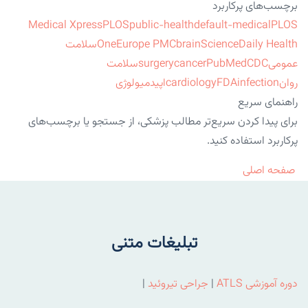
برچسب‌های پرکاربرد
Medical Xpress
PLOS
public-health
default-medical
PLOS
ScienceDaily Health
brain
Europe PMC
One
سلامت
عمومی
CDC
PubMed
cancer
surgery
سلامت
روان
infection
FDA
cardiology
اپیدمیولوژی
راهنمای سریع
برای پیدا کردن سریع‌تر مطالب پزشکی، از جستجو یا برچسب‌های
پرکاربرد استفاده کنید.
صفحه اصلی
تبلیغات متنی
دوره آموزشی ATLS
|
جراحی تیروئید
|