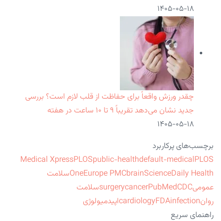
۱۴۰۵-۰۵-۱۸
چقدر ورزش واقعاً برای حفاظت از قلب لازم است؟ بررسی
جدید نشان می‌دهد تقریباً ۹ تا ۱۰ ساعت در هفته
۱۴۰۵-۰۵-۱۸
برچسب‌های پرکاربرد
Medical Xpress
PLOS
public-health
default-medical
PLOS
ScienceDaily Health
brain
Europe PMC
One
سلامت
عمومی
CDC
PubMed
cancer
surgery
سلامت
روان
infection
FDA
cardiology
اپیدمیولوژی
راهنمای سریع