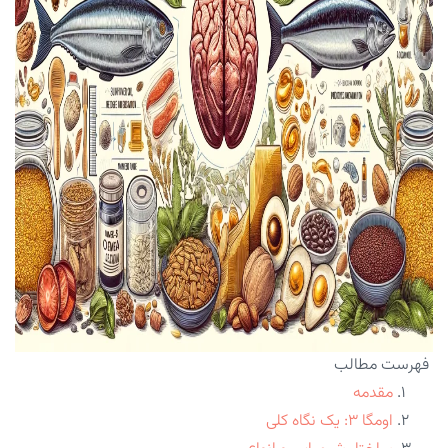
فهرست مطالب
مقدمه
اومگا ۳: یک نگاه کلی